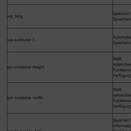
Speichert
wp_lang
Sprachein
Automati
wp-autosave-1
Speichern
Stellt
seitenübe
qm-container-height
Funktione
Verfügun
Stellt
seitenübe
qm-container-width
Funktione
Verfügun
Speichert
Informati