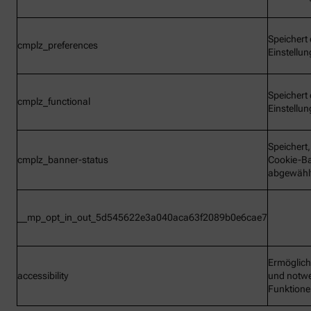
Speichert 
cmplz_preferences
Einstellu
Speichert 
cmplz_functional
Einstellu
Speichert
cmplz_banner-status
Cookie-B
abgewähl
__mp_opt_in_out_5d545622e3a040aca63f2089b0e6cae7
Ermöglic
accessibility
und notw
Funktion