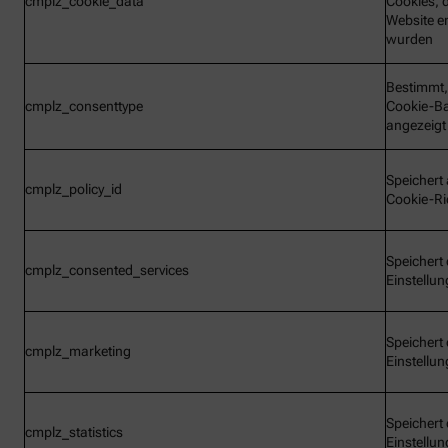
cmplz_cookie_data
Cookies, d
Website e
wurden
Bestimmt,
cmplz_consenttype
Cookie-B
angezeigt
Speichert 
cmplz_policy_id
Cookie-Ric
Speichert 
cmplz_consented_services
Einstellu
Speichert 
cmplz_marketing
Einstellu
Speichert 
cmplz_statistics
Einstellu