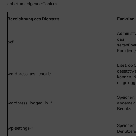
dabei um folgende Cookies:
Bezeichnung
des Dienstes
Funktion
Administr
das
acf
seitenübe
Funktionen
Liest, ob 
gesetzt w
wordpress_test_cookie
können. N
eingelogg
Speichert
wordpress_logged_in_*
angemeld
Benutzer
Speichert
wp-settings-*
Benutzere