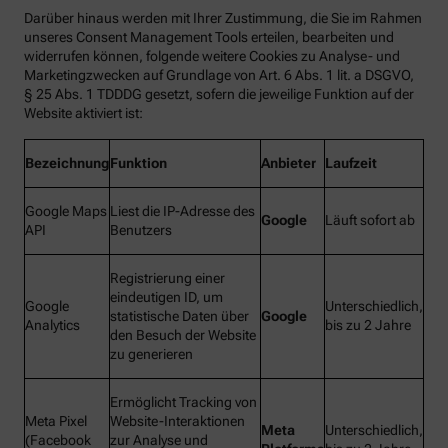
Darüber hinaus werden mit Ihrer Zustimmung, die Sie im Rahmen
unseres Consent Management Tools erteilen, bearbeiten und
widerrufen können, folgende weitere Cookies zu Analyse- und
Marketingzwecken auf Grundlage von Art. 6 Abs. 1 lit. a DSGVO,
§ 25 Abs. 1 TDDDG gesetzt, sofern die jeweilige Funktion auf der
Website aktiviert ist:
Bezeichnung
Funktion
Anbieter
Laufzeit
Google Maps
Liest die IP-Adresse des
Google
Läuft sofort ab
API
Benutzers
Registrierung einer
eindeutigen ID, um
Google
Unterschiedlich,
statistische Daten über
Google
Analytics
bis zu 2 Jahre
den Besuch der Website
zu generieren
Ermöglicht Tracking von
Meta Pixel
Website-Interaktionen
Meta
Unterschiedlich,
(Facebook
zur Analyse und