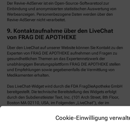
Der Revive-AdServer ist ein Open-Source-Softwaretool zur
Einbindung und anonymisierten statistischen Auswertung von
Werbeanzeigen. Personenbezogene Daten werden über den
Revive-AdServer nicht verarbeitet.
9.
Kontaktaufnahme über den LiveChat
von FRAG DIE APOTHEKE
Über den LiveChat auf unserer Website können Sie Kontakt zu den
Experten von FRAG DIE APOTHEKE aufnehmen und Fragen zu
gesundheitlichen Themen an das Expertennetzwerk der
unabhängigen Beratungsplattform FRAG DIE APOTHEKE stellen
und Empfehlungen sowie gegebenenfalls die Vermittlung von
Medikamenten erhalten.
Das LiveChat-Widget wird durch die FDA FragDieApotheke GmbH
bereitgestellt. Die technische Bereitstellung des Widgets erfolgt
durch den Subdienstleister Text, Inc. (101 Arch Street, 8th Floor,
Boston MA 02110, USA, im Folgenden „LiveChat“), der im
Auftrag von FRAG DIE APOTHEKE handelt. Wir selbst haben kein
Vertragsverhältnis mit der Text, Inc.
Cookie-Einwilligung verwalt
LiveChat verwendet funktionale Cookies.