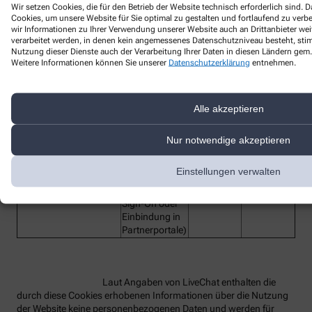
Wir setzen Cookies, die für den Betrieb der Website technisch erforderlich sind.
Cookies, um unsere Website für Sie optimal zu gestalten und fortlaufend zu ver
Bezeichnung des
wir Informationen zu Ihrer Verwendung unserer Website auch an Drittanbieter wei
Funktion
Anbieter
Laufzeit
verarbeitet werden, in denen kein angemessenes Datenschutzniveau besteht, stimm
Dienstes
Nutzung dieser Dienste auch der Verarbeitung Ihrer Daten in diesen Ländern gem. 
lc_cid
Customer ID
LiveChat
2 Jahre
Weitere Informationen können Sie unserer
Datenschutzerklärung
entnehmen.
Customer
lc_cst
LiveChat
2 Jahre
Secure Token
Alle akzeptieren
Technisches
Hilfs-Cookie,
rüft beim
Nur notwendige akzeptieren
Redirect die
OAuth-
oauth_redirect_detector
LiveChat
2 Jahre
Einstellungen verwalten
Anmeldung
(z.B. bei Single
Sign-On oder
Einbindung in
Partnerportale)
Laut Angaben von LiveChat enthalten die
durch diese Cookies erhobenen Informationen über die Nutzung
der Website keine personenbezogenen Daten und werden für