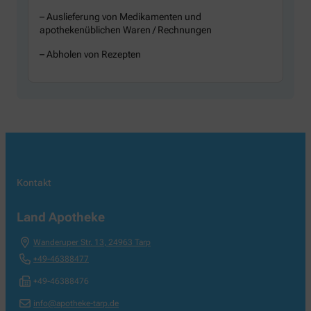
– Auslieferung von Medikamenten und
apothekenüblichen Waren / Rechnungen
– Abholen von Rezepten
Kontakt
Land Apotheke
Wanderuper Str. 13
,
24963
Tarp
+49-46388477
+49-46388476
info@apotheke-tarp.de