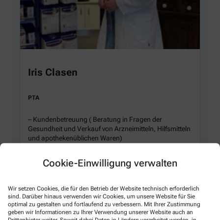
Iris Clasen
PTA
– Kundenbetreuung ( Beratung in Fragen der
Gesundheit und Verkauf von Arzneimitteln, Hilfsmitteln
und apothekenüblichen Waren)
– Herstellung von Rezepturen / Laborpflege
Cookie-Einwilligung verwalten
– Anmessen von Kompressionsstrümpfen
Wir setzen Cookies, die für den Betrieb der Website technisch erforderlich
– Prüfung von Fertigarzneimitteln
sind. Darüber hinaus verwenden wir Cookies, um unsere Website für Sie
optimal zu gestalten und fortlaufend zu verbessern. Mit Ihrer Zustimmung
– Blutdruck messen
geben wir Informationen zu Ihrer Verwendung unserer Website auch an
Drittanbieter weiter. Soweit dabei Daten in Ländern verarbeitet werden, in